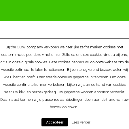
© 2025 COW - BRAND BY ALLGIFTS - ORIGINELE
Bij the COW company verkopen we heerlijke zelf te maken cookies met
RELATIEGESCHENKEN & PROMOTIONELE CONCEPTEN
custom made pot, deze vindt u
hier
. Zelfs calorieloze cookies vindt u bij ons,
O.A. BEKEND VAN:
Cow.nl
-
Allgifts.nl
-
Allgifts.be
-
Allgifts.de
-
dit zijn onze digitale cookies. Deze cookies hebben wij op onze website om de
Premiums.nl
website optimaal te laten functioneren. Bij een terugkerend bezoek weten wij
Algemene voorwaarden
-
Disclaimer
-
Privacy Policy
-
wie u bent en hoeft u niet steeds opnieuw gegevens in te voeren. Om onze
Cookieverklaring
-
Sitemap
website continu te kunnen verbeteren, kijken wij aan de hand van cookies
naar uw klik- en bezoekgedrag. Uw gegevens worden anoniem verwerkt.
Daarnaast kunnen wij u passende aanbiedingen doen aan de hand van uw
bezoek op cow.nl.
Accepteer
Lees verder