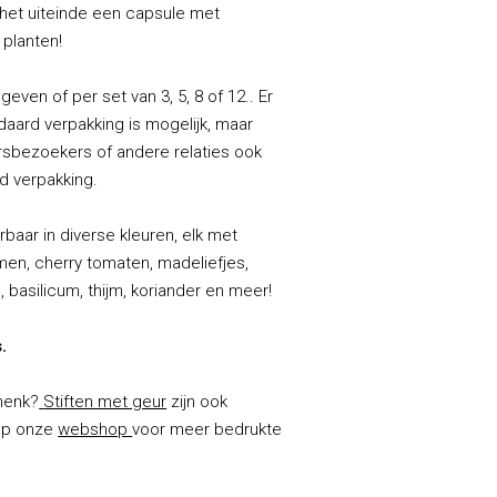
het uiteinde een capsule met
 planten!
even of per set van 3, 5, 8 of 12.. Er
ndaard verpakking is mogelijk, maar
eursbezoekers of andere relaties ook
d verpakking.
baar in diverse kleuren, elk met
en, cherry tomaten, madeliefjes,
, basilicum, thijm, koriander en meer!
.
henk?
Stiften met geur
zijn ook
 op onze
webshop
voor meer bedrukte