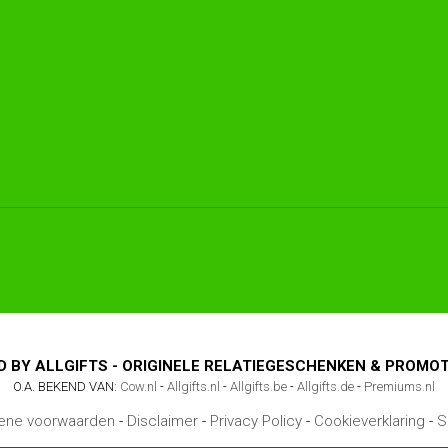
D BY ALLGIFTS - ORIGINELE RELATIEGESCHENKEN & PROM
O.A. BEKEND VAN:
Cow.nl
-
Allgifts.nl
-
Allgifts.be
-
Allgifts.de
-
Premiums.nl
ene voorwaarden
-
Disclaimer
-
Privacy Policy
-
Cookieverklaring
-
S