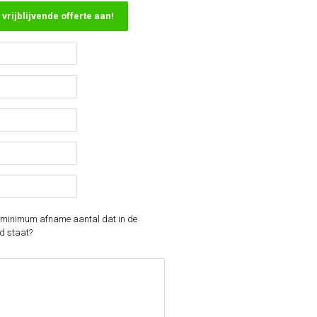
vrijblijvende offerte aan!
et minimum afname aantal dat in de
d staat?