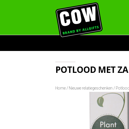
POTLOOD MET Z
Home
/
Nieuwe relatiegeschenken
/ Potloo