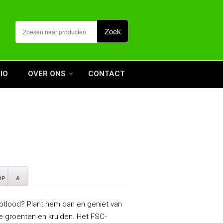
IO
OVER ONS
CONTACT
OP
&
otlood? Plant hem dan en geniet van
e groenten en kruiden. Het FSC-