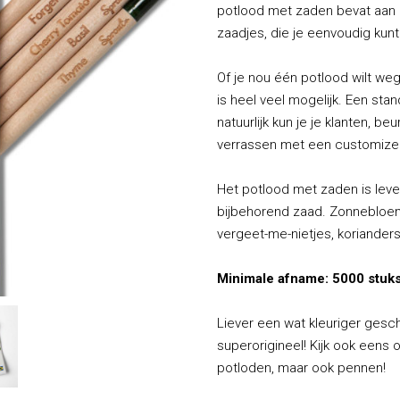
potlood met zaden bevat aan 
zaadjes, die je eenvoudig kunt
Of je nou één potlood wilt wegg
is heel veel mogelijk. Een sta
natuurlijk kun je je klanten, b
verrassen met een customize
Het potlood met zaden is lever
bijbehorend zaad. Zonnebloem
vergeet-me-nietjes, korianders
Minimale afname: 5000 stuks
Liever een wat kleuriger gesc
superorigineel! Kijk ook eens
potloden, maar ook pennen!