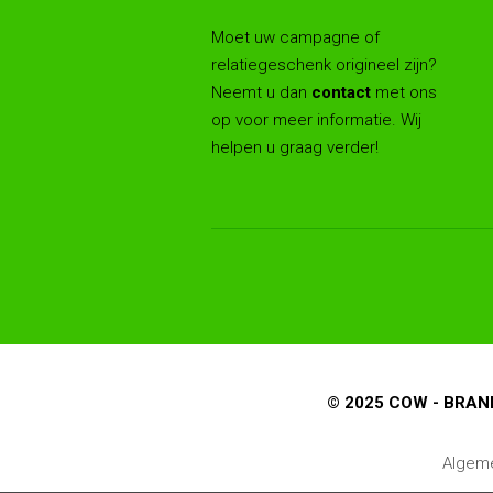
Moet uw campagne of
relatiegeschenk origineel zijn?
Neemt u dan
contact
met ons
op voor meer informatie. Wij
helpen u graag verder!
© 2025 COW - BRAN
Algem