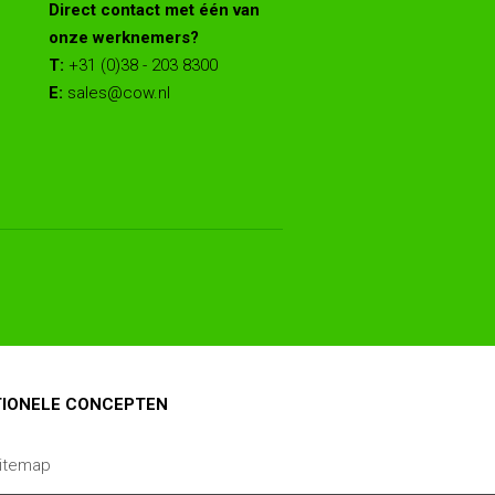
Direct contact met één van
onze werknemers?
T:
+31 (0)38 - 203 8300
E:
sales@cow.nl
OTIONELE CONCEPTEN
itemap