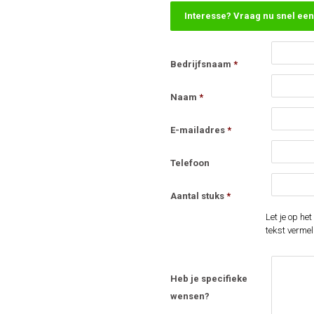
Interesse? Vraag nu snel een 
Bedrijfsnaam
*
Naam
*
E-mailadres
*
Telefoon
Aantal stuks
*
Let je op h
tekst vermel
Heb je specifieke
wensen?