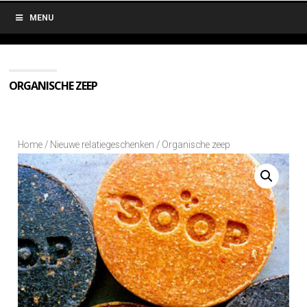
MENU
ORGANISCHE ZEEP
Home
/
Nieuwe relatiegeschenken
/ Organische zeep