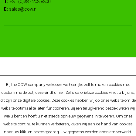
T:
+31 (0)38 - 203 8300
E:
sales@cow.nl
© 2025 COW - BRAND BY ALLGIFTS - ORIGINELE
Bij the COW company verkopen we heerlijke zelf te maken cookies met
RELATIEGESCHENKEN & PROMOTIONELE CONCEPTEN
custom made pot, deze vindt u
hier
. Zelfs calorieloze cookies vindt u bij ons,
O.A. BEKEND VAN:
Cow.nl
-
Allgifts.nl
-
Allgifts.be
-
Allgifts.de
-
dit zijn onze digitale cookies. Deze cookies hebben wij op onze website om de
Premiums.nl
website optimaal te laten functioneren. Bij een terugkerend bezoek weten wij
Algemene voorwaarden
-
Disclaimer
-
Privacy Policy
-
wie u bent en hoeft u niet steeds opnieuw gegevens in te voeren. Om onze
Cookieverklaring
-
Sitemap
website continu te kunnen verbeteren, kijken wij aan de hand van cookies
naar uw klik- en bezoekgedrag. Uw gegevens worden anoniem verwerkt.