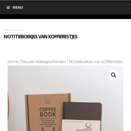
MENU
NOTITIEBOEKJES VAN KOFFIERESTJES
Home
/
Nieuwe relatiegeschenken
/ Notitieboekjes van koffierestjes