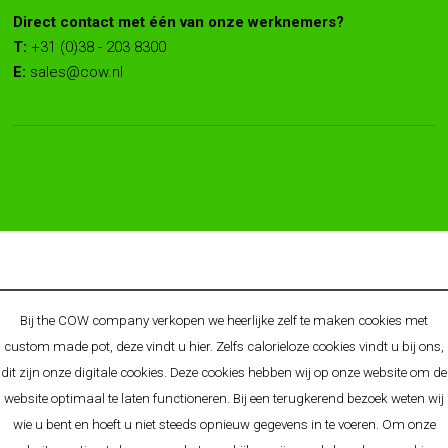
Direct contact met één van onze werknemers?
T:
+31 (0)38 - 203 8300
E:
sales@cow.nl
© 2025 COW - BRAND BY ALLGIFTS - ORIGINELE
Bij the COW company verkopen we heerlijke zelf te maken cookies met
RELATIEGESCHENKEN & PROMOTIONELE CONCEPTEN
custom made pot, deze vindt u
hier
. Zelfs calorieloze cookies vindt u bij ons,
O.A. BEKEND VAN:
Cow.nl
-
Allgifts.nl
-
Allgifts.be
-
Allgifts.de
-
dit zijn onze digitale cookies. Deze cookies hebben wij op onze website om de
Premiums.nl
website optimaal te laten functioneren. Bij een terugkerend bezoek weten wij
Algemene voorwaarden
-
Disclaimer
-
Privacy Policy
-
wie u bent en hoeft u niet steeds opnieuw gegevens in te voeren. Om onze
Cookieverklaring
-
Sitemap