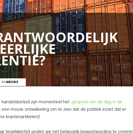
ERANTWOORDELIJK
ERLIJKE
ENTIE?
IN
NIEUWS
ge handelsbeleid zijn momenteel het
gesprek van de dag in de
een mooie ontwikkeling om te zien dat de politiek inziet dat er
ie krantenartikelen)!
aar tegelijkertijd vinden we het belangrijk bewustwording te creëre