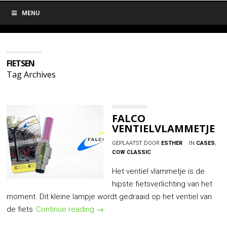
MENU
FIETSEN
Tag Archives
FALCO
VENTIELVLAMMETJE
GEPLAATST DOOR
ESTHER
IN
CASES
,
COW CLASSIC
Het ventiel vlammetje is de
hipste fietsverlichting van het
moment. Dit kleine lampje wordt gedraaid op het ventiel van
de fiets
Continue reading
→