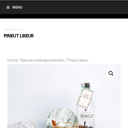
MENU
PINEUT LIKEUR
Home
/
Nieuwe relatiegeschenken
/ Pineut likeur