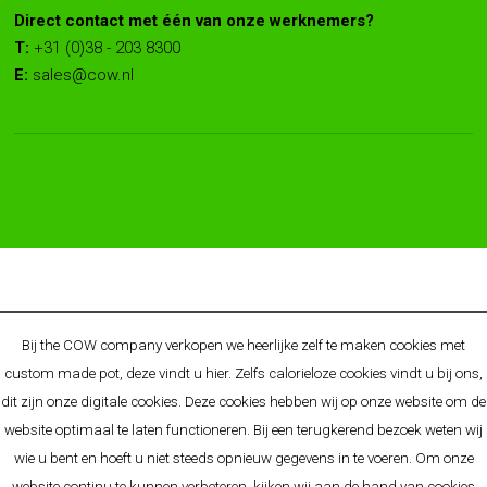
Direct contact met één van onze werknemers?
T:
+31 (0)38 - 203 8300
E:
sales@cow.nl
© 2025 COW - BRAND BY ALLGIFTS - ORIGINELE
Bij the COW company verkopen we heerlijke zelf te maken cookies met
RELATIEGESCHENKEN & PROMOTIONELE CONCEPTEN
custom made pot, deze vindt u
hier
. Zelfs calorieloze cookies vindt u bij ons,
O.A. BEKEND VAN:
Cow.nl
-
Allgifts.nl
-
Allgifts.be
-
Allgifts.de
-
dit zijn onze digitale cookies. Deze cookies hebben wij op onze website om de
Premiums.nl
website optimaal te laten functioneren. Bij een terugkerend bezoek weten wij
Algemene voorwaarden
-
Disclaimer
-
Privacy Policy
-
wie u bent en hoeft u niet steeds opnieuw gegevens in te voeren. Om onze
Cookieverklaring
-
Sitemap
website continu te kunnen verbeteren, kijken wij aan de hand van cookies